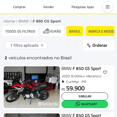
Comprar
Vender
Pesquisar lojas
Home
BMW
F 850 GS Sport
TODOS OS FILTROS
BRASIL
MARCA E MODEL
FEIRÃO
1
filtro aplicado
Ordenar
2
veículos encontrados no Brasil
BMW
F 850 GS Sport
2020
15.000
Mecânico
km
Curitiba - PR
59.900
R$
SIMULAR
WHATSAPP
BMW
F 850 GS Sport