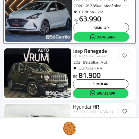
2020
68.385
Mecânico
km
Curitiba - PR
63.990
R$
SIMULAR
WHATSAPP
Jeep
Renegade
1.8 4x2 Flex 16V Aut.
2021
89.261
Aut.
km
Curitiba - PR
81.900
R$
SIMULAR
WHATSAPP
Hyundai
HR
2.5 TCI Diesel (RS/RD)
2016
320.795
Mecânico
km
Curitiba - PR
112.900
R$