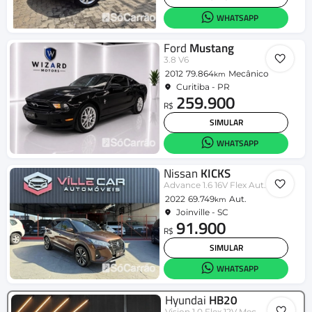
WHATSAPP
Ford
Mustang
3.8 V6
2012
79.864
Mecânico
km
Curitiba - PR
259.900
R$
SIMULAR
WHATSAPP
Nissan
KICKS
Advance 1.6 16V Flex Aut.
2022
69.749
Aut.
km
Joinville - SC
91.900
R$
SIMULAR
WHATSAPP
Hyundai
HB20
Vision 1.0 Flex 12V Mec.