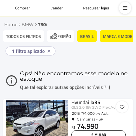
Comprar
Vender
Pesquisar lojas
Home
BMW
750i
TODOS OS FILTROS
BRASIL
MARCA E MODEL
FEIRÃO
1
filtro aplicado
Ops! Não encontramos esse modelo no
estoque
Que tal explorar outras opções incríveis ? :)
Hyundai
Ix35
GLS 2.0 16V 2WD Flex Aut.
2015
174.000
Aut.
km
Campinas - SP
74.990
R$
SIMULAR