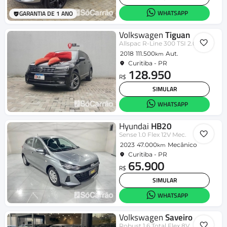
WHATSAPP
GARANTIA DE 1 ANO
Volkswagen
Tiguan
Allspac R-Line 300 TSI 2.0
2018
111.500
Aut.
km
Curitiba - PR
128.950
R$
SIMULAR
WHATSAPP
Hyundai
HB20
Sense 1.0 Flex 12V Mec.
2023
47.000
Mecânico
km
Curitiba - PR
65.900
R$
SIMULAR
WHATSAPP
Volkswagen
Saveiro
Robust 1.6 Total Flex 8V