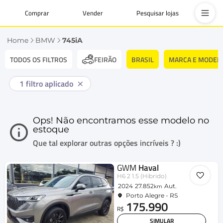
Comprar
Vender
Pesquisar lojas
Home
BMW
745iA
TODOS OS FILTROS
BRASIL
MARCA E MODEL
FEIRÃO
1
filtro aplicado
Ops! Não encontramos esse modelo no
estoque
Que tal explorar outras opções incríveis ? :)
GWM
Haval
H6 2 1.5 (Hibrido)
2024
27.852
Aut.
km
Porto Alegre - RS
175.990
R$
SIMULAR