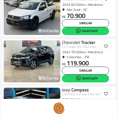
2023
60.000
Mecânico
km
São José - SC
70.900
R$
SIMULAR
WHATSAPP
Chevrolet
Tracker
1.0 Turbo 12V Flex Mec.
2024
70.500
Mecânico
km
Colombo - PR
119.900
R$
SIMULAR
WHATSAPP
Jeep
Compass
LIMITED 2.0 4x2 Flex 16V Aut.
2019
70.941
Aut.
km
Londrina - PR
95.990
R$
SIMULAR