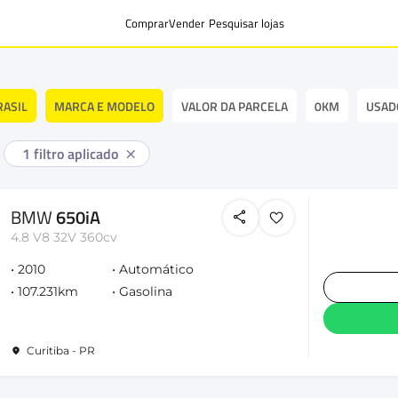
Comprar
Vender
Pesquisar lojas
RASIL
MARCA E MODELO
VALOR DA PARCELA
0KM
USAD
1
filtro aplicado
BMW
650iA
4.8 V8 32V 360cv
2010
Automático
107.231km
Gasolina
Curitiba - PR